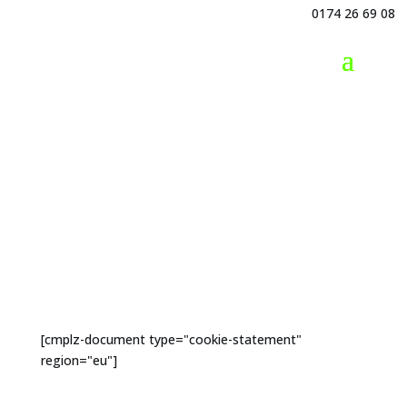
0174 26 69 08
[cmplz-document type="cookie-statement"
region="eu"]